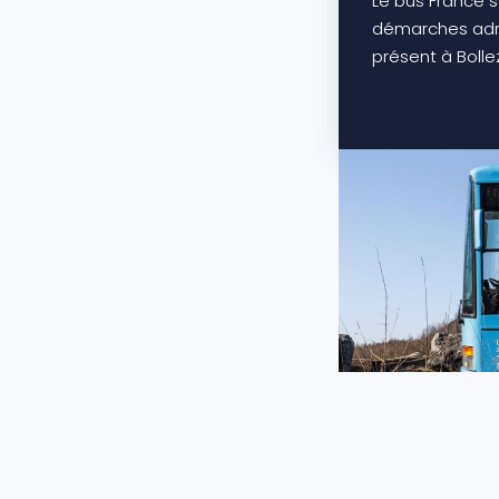
Le bus France s
démarches admi
présent à Bolle