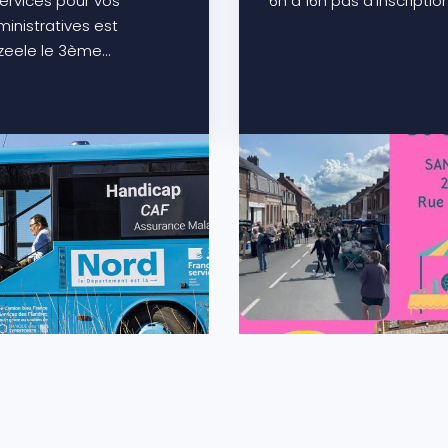
ervices pour vos
6h à 16h pas d'inscriptio
nistratives est
zeele le 3ème...